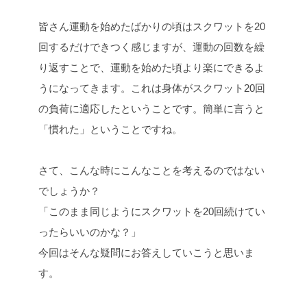
c
i
n
p
皆さん運動を始めたばかりの頃はスクワットを20
e
t
e
y
b
t
L
回するだけできつく感じますが、運動の回数を繰
o
e
i
り返すことで、運動を始めた頃より楽にできるよ
o
r
n
うになってきます。これは身体がスクワット20回
k
k
の負荷に適応したということです。簡単に言うと
「慣れた」ということですね。
さて、こんな時にこんなことを考えるのではない
でしょうか？
「このまま同じようにスクワットを20回続けてい
ったらいいのかな？」
今回はそんな疑問にお答えしていこうと思いま
す。