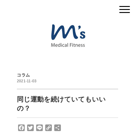
コラム
2021-11-03
同じ運動を続けていてもいい
の？
F
T
L
C
共
a
w
i
o
有