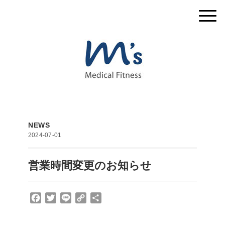
NEWS
2024-07-01
営業時間変更のお知らせ
F
T
L
C
共
a
w
i
o
有
c
i
n
p