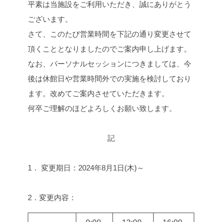
平素は当施設をご利用いただき、誠にありがとう
e
t
e
y
b
t
L
ございます。
o
e
i
さて、このたび営業時間を下記の通り変更させて
o
r
n
頂くこととなりましたのでご案内申し上げます。
k
k
なお、パーソナルセッションにつきましては、今
後は休館日や営業時間外での実施を検討しており
ます。改めてご案内させていただきます。
何卒ご理解のほどよろしくお願い致します。
記
1． 変更期日：2024年8月1日(木)～
2．変更内容：