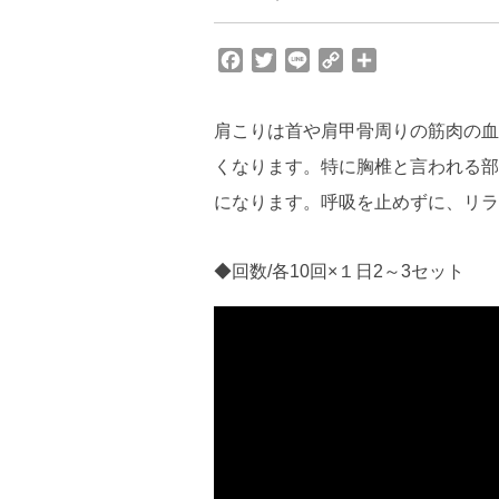
F
T
L
C
共
a
w
i
o
有
c
i
n
p
肩こりは首や肩甲骨周りの筋肉の血
e
t
e
y
b
t
L
くなります。特に胸椎と言われる部
o
e
i
になります。呼吸を止めずに、リラ
o
r
n
k
k
◆回数/各10回×１日2～3セット