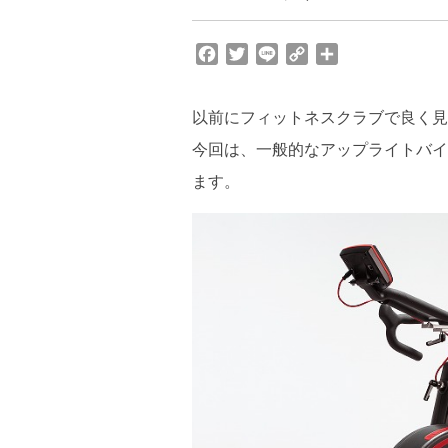
F
T
L
C
共
a
w
i
o
有
c
i
n
p
以前にフィットネスクラブで良く見
e
t
e
y
b
t
L
今回は、一般的なアップライトバイ
o
e
i
ます。
o
r
n
k
k