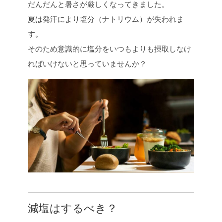
だんだんと暑さが厳しくなってきました。
e
t
e
y
b
t
L
夏は発汗により塩分（ナトリウム）が失われま
o
e
i
す。
o
r
n
そのため意識的に塩分をいつもよりも摂取しなけ
k
k
ればいけないと思っていませんか？
減塩はするべき？