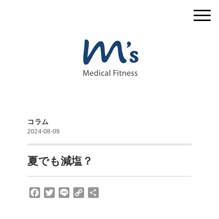
コラム
2024-08-09
夏でも減塩？
F
T
L
C
共
a
w
i
o
有
c
i
n
p