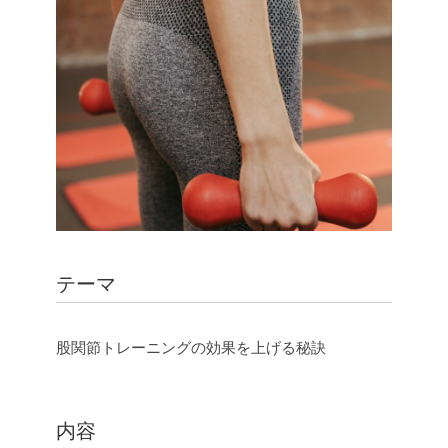
e
t
e
y
b
t
L
o
e
i
o
r
n
k
k
テーマ
股関節トレーニングの効果を上げる秘訣
内容