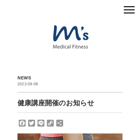
NEWS
2023-09-06
健康講座開催のお知らせ
F
T
L
C
共
a
w
i
o
有
c
i
n
p