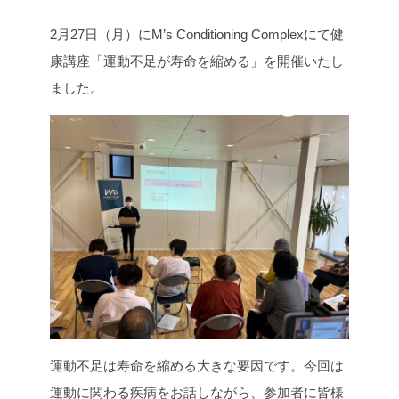
c
i
n
p
2月27日（月）にM’s Conditioning Complexにて健
e
t
e
y
b
t
L
康講座「運動不足が寿命を縮める」を開催いたし
o
e
i
ました。
o
r
n
k
k
運動不足は寿命を縮める大きな要因です。今回は
運動に関わる疾病をお話しながら、参加者に皆様