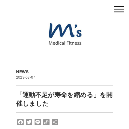
NEWS
2023-03-07
「運動不足が寿命を縮める」を開
催しました
F
T
L
C
共
a
w
i
o
有