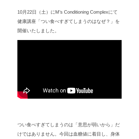
c
i
n
p
10月22日（土）にM’s Conditioning Complexにて
e
t
e
y
b
t
L
健康講座「つい食べすぎてしまうのはなぜ？」を
o
e
i
開催いたしました。
o
r
n
k
k
つい食べすぎてしまうのは「意思が弱いから」だ
けではありません。今回は血糖値に着目し、身体