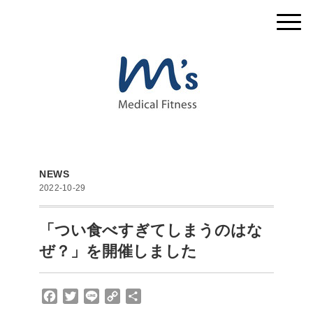
NEWS
2022-10-29
「つい食べすぎてしまうのはな
ぜ？」を開催しました
F
T
L
C
共
a
w
i
o
有