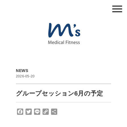
NEWS
2026-05-20
グループセッション6月の予定
F
T
L
C
共
a
w
i
o
有
c
i
n
p