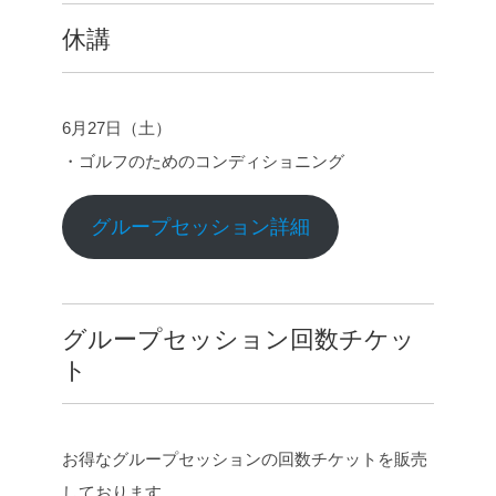
e
t
e
y
休講
b
t
L
o
e
i
o
r
n
k
k
6月27日（土）
・ゴルフのためのコンディショニング
グループセッション詳細
グループセッション回数チケッ
ト
お得なグループセッションの回数チケットを販売
しております。