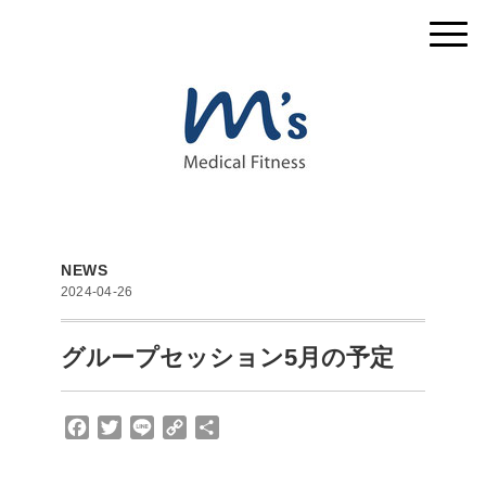
NEWS
2024-04-26
グループセッション5月の予定
F
T
L
C
共
a
w
i
o
有
c
i
n
p