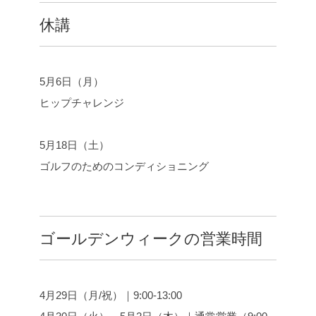
e
t
e
y
休講
b
t
L
o
e
i
o
r
n
k
k
5月6日（月）
ヒップチャレンジ
5月18日（土）
ゴルフのためのコンディショニング
ゴールデンウィークの営業時間
4月29日（月/祝）｜9:00-13:00