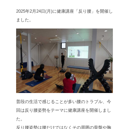
c
i
n
p
2025年2月24日(月)に健康講座「反り腰」を開催し
e
t
e
y
b
t
L
ました。
o
e
i
o
r
n
k
k
普段の生活で感じることが多い腰のトラブル、今
回は反り腰姿勢をテーマに健康講座を開催しまし
た。
反り腰姿勢は腰だけではなくその周囲の骨盤や胸