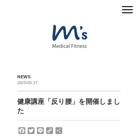
NEWS
2025-03-17
健康講座「反り腰」を開催しまし
た
F
T
L
C
共
a
w
i
o
有