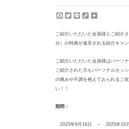
F
T
L
C
共
a
w
i
o
有
c
i
n
p
ご紹介いただいた会員様とご紹介さ
e
t
e
y
b
t
L
分）の特典が進呈される紹介キャン
o
e
i
o
r
n
k
k
ご紹介いただいた会員様はパーソナ
ご紹介された方もパーソナルセッシ
の痛みや不調を抱えておられるご友
い！！
期間：
2025年9月16日 ～ 2025年10