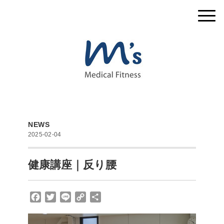
NEWS
2025-02-04
健康講座｜反り腰
F
T
L
C
共
a
w
i
o
有
c
i
n
p