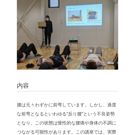
e
t
e
y
b
t
L
o
e
i
o
r
n
k
k
内容
腰は元々わずかに前弯しています。しかし、過度
な前弯となるといわゆる”反り腰”という不良姿勢
となり、この状態は慢性的な腰痛や身体の不調に
つながる可能性があります。この講座では、実際