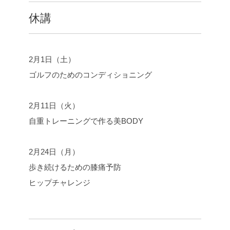
e
t
e
y
休講
b
t
L
o
e
i
o
r
n
k
k
2月1日（土）
ゴルフのためのコンディショニング
2月11日（火）
自重トレーニングで作る美BODY
2月24日（月）
歩き続けるための膝痛予防
ヒップチャレンジ