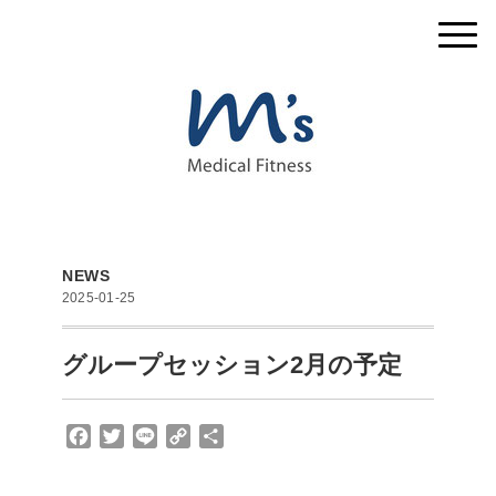
NEWS
2025-01-25
グループセッション2月の予定
F
T
L
C
共
a
w
i
o
有
c
i
n
p