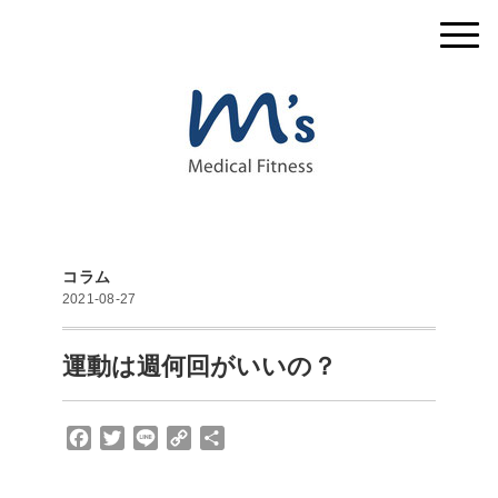
コラム
2021-08-27
運動は週何回がいいの？
F
T
L
C
共
a
w
i
o
有
c
i
n
p