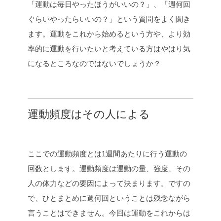
「運動は毎日やったほうがいいの？」、「週何回
e
t
e
y
b
t
L
ぐらいやったらいいの？」という質問をよく聞き
o
e
i
ます。運動をこれから始めるという方や、より効
o
r
n
率的に運動を行いたいと考えている方はやはり気
k
k
になるところなのではないでしょうか？
運動頻度はその人による
ここでの運動頻度とは1週間あたりに行う運動の
回数とします。運動頻度は運動の量、強度、その
人の体力などの要因によって決まります。ですの
で、ひとまとめに週何回ということは残念ながら
言うことはできません。今回は運動をこれからは