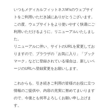
c
i
n
p
いつもメディカルフィットネスM’sのウェブサイ
e
t
e
y
b
t
L
トをご利用いただき誠にありがとうございます。
o
e
i
この度、ウェブサイトをより使いやすく快適にご
o
r
n
利用いただけるように、リニューアルいたしまし
k
k
た。
リニューアルに伴い、サイトのURLを変更してお
りますので、ブラウザの「お気に入り」「ブック
マーク」などに登録されている場合は、新しいペ
ージのURLへ登録変更をお願いします。
これからも、引き続きご利用の皆様のお役に立つ
情報のご提供や、内容の充実に努めてまいります
ので、今後とも何卒よろしくお願い申し上げま
す。