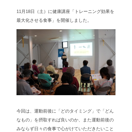
c
i
n
p
11月18日（土）に健康講座「トレーニング効果を
e
t
e
y
b
t
L
最大化させる食事」を開催しました。
o
e
i
o
r
n
k
k
今回は、運動前後に「どのタイミング」で「どん
なもの」を摂取すれば良いのか、また運動前後の
みならず日々の食事で心がけていただきたいこと