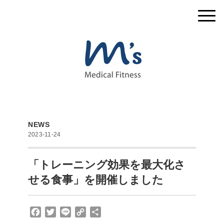
NEWS
2023-11-24
「トレーニング効果を最大化さ
せる食事」を開催しました
F
T
L
C
共
a
w
i
o
有