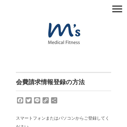
会費請求情報登録の方法
F
T
L
C
共
a
w
i
o
有
c
i
n
p
スマートフォンまたはパソコンからご登録してく
e
t
e
y
b
t
L
ださい。